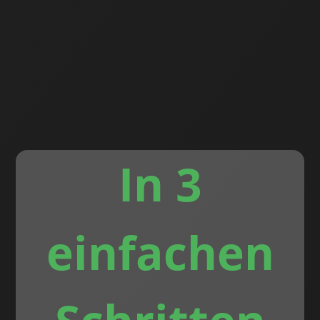
In 3
einfachen